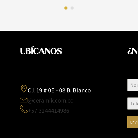
UBÍCANOS
¿N
Cll 19 # 0E - 08 B. Blanco
@ceramik.com.co
+57 3244414986
Env