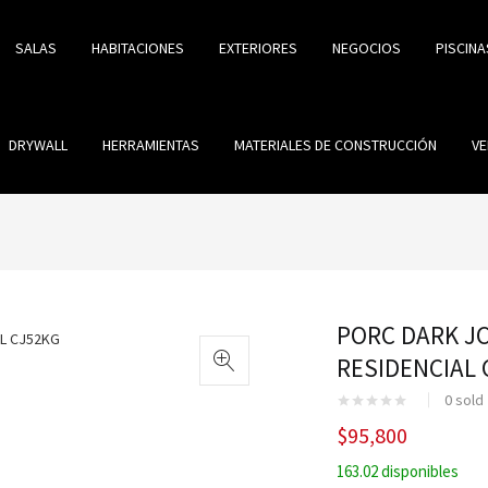
SALAS
HABITACIONES
EXTERIORES
NEGOCIOS
PISCINA
DRYWALL
HERRAMIENTAS
MATERIALES DE CONSTRUCCIÓN
VE
PORC DARK JC
RESIDENCIAL 
0
sold
$
95,800
163.02 disponibles