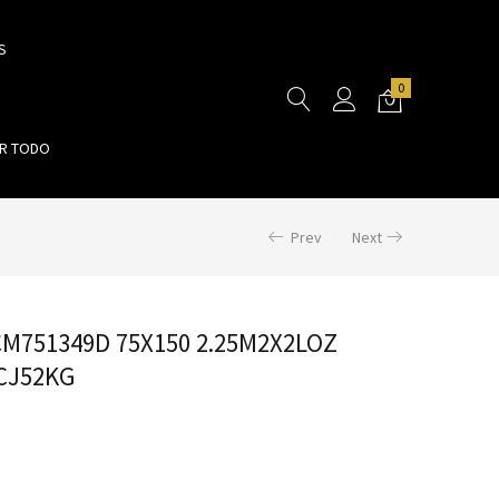
S
0
R TODO
Prev
Next
M751349D 75X150 2.25M2X2LOZ
CJ52KG