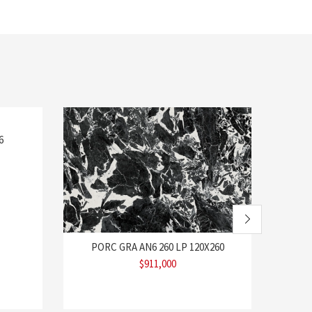
6
PORC GRA AN6 260 LP 120X260
POR
$
911,000