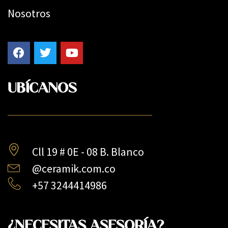
Nosotros
UBÍCANOS
Cll 19 # 0E - 08 B. Blanco
@ceramik.com.co
+57 3244414986
¿NECESITAS ASESORÍA?