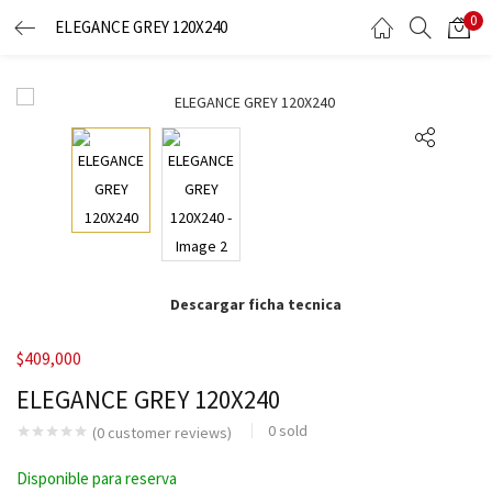
0
ELEGANCE GREY 120X240
LOGIN
Enter your username and password to login.
Remember me
Descargar ficha tecnica
$
409,000
Lost password?
ELEGANCE GREY 120X240
0
sold
(
0
customer reviews)
Disponible para reserva