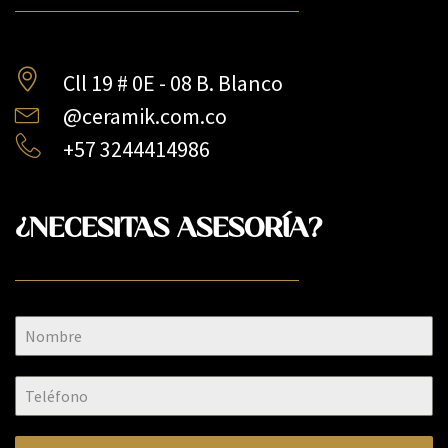
Cll 19 # 0E - 08 B. Blanco
@ceramik.com.co
+57 3244414986
¿NECESITAS ASESORÍA?