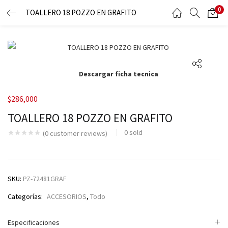
0
TOALLERO 18 POZZO EN GRAFITO
LOGIN
Enter your username and password to login.
Descargar ficha tecnica
$
286,000
TOALLERO 18 POZZO EN GRAFITO
Remember me
0
sold
(
0
customer reviews)
Lost password?
SKU:
PZ-72481GRAF
Categorías:
ACCESORIOS
,
Todo
Especificaciones