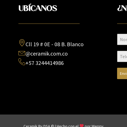
UBÍCANOS
¿N
Cll 19 # 0E - 08 B. Blanco
@ceramik.com.co
+57 3244414986
Env
Ceramik By DSA © | Hecho con el
por
Weppy