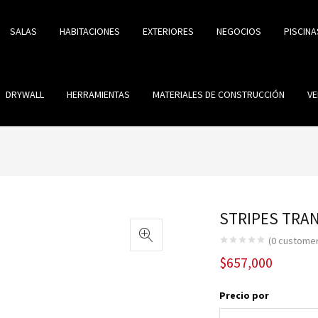
SALAS
HABITACIONES
EXTERIORES
NEGOCIOS
PISCINA
DRYWALL
HERRAMIENTAS
MATERIALES DE CONSTRUCCIÓN
VE
STRIPES TRAN
(
0
customer
$
657,000
Precio por