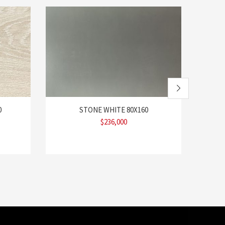
0
STONE WHITE 80X160
TROP
$
236,000