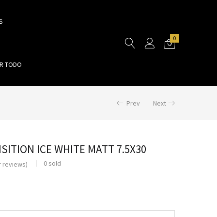
S
0
R TODO
Prev
Next
SITION ICE WHITE MATT 7.5X30
0
sold
 reviews)