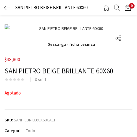
0
SAN PIETRO BEIGE BRILLANTE 60X60
LOGIN
Enter your username and password to login.
Descargar ficha tecnica
$
38,800
SAN PIETRO BEIGE BRILLANTE 60X60
Remember me
0
sold
Agotado
Lost password?
SKU:
SANPIEBRILL60X60CAL1
Categoría:
Todo