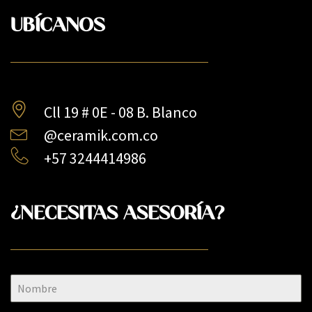
UBÍCANOS
Cll 19 # 0E - 08 B. Blanco
@ceramik.com.co
+57 3244414986
¿NECESITAS ASESORÍA?