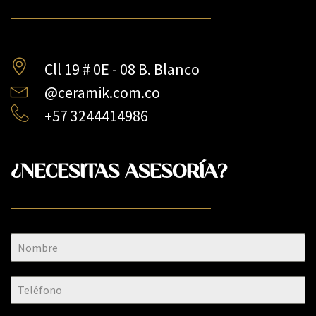
Cll 19 # 0E - 08 B. Blanco
@ceramik.com.co
+57 3244414986
¿NECESITAS ASESORÍA?