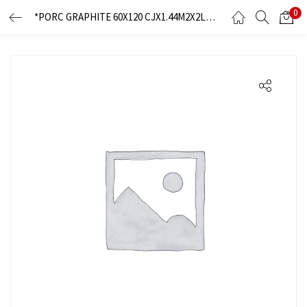
0
*PORC GRAPHITE 60X120 CJX1.44M2X2LOZ DGS12077-MARRON-CAFE-VETEADO
LOGIN
Enter your username and password to login.
Remember me
Lost password?