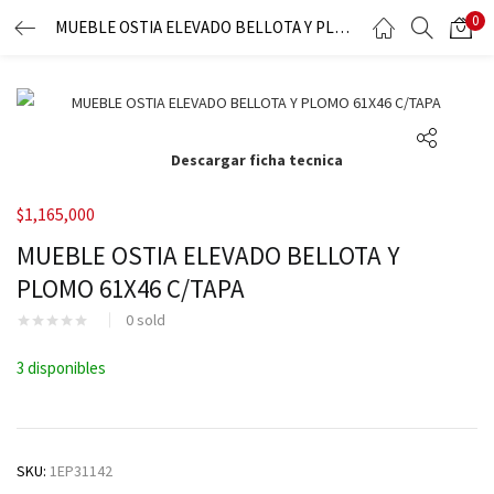
0
MUEBLE OSTIA ELEVADO BELLOTA Y PLOMO 61X46 C/TAPA
LOGIN
Enter your username and password to login.
Descargar ficha tecnica
$
1,165,000
MUEBLE OSTIA ELEVADO BELLOTA Y
Remember me
PLOMO 61X46 C/TAPA
0
sold
Lost password?
3 disponibles
SKU:
1EP31142