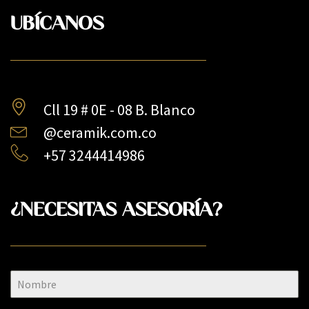
UBÍCANOS
Cll 19 # 0E - 08 B. Blanco
@ceramik.com.co
+57 3244414986
¿NECESITAS ASESORÍA?