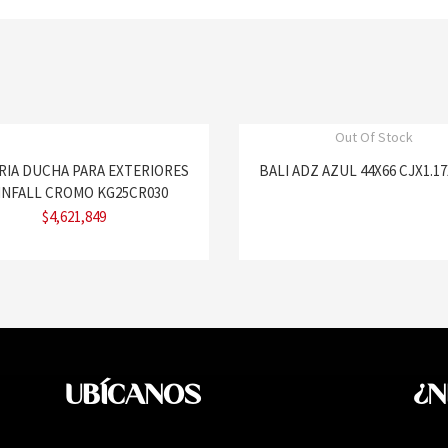
Out Of Stock
RIA DUCHA PARA EXTERIORES
BALI ADZ AZUL 44X66 CJX1.1
INFALL CROMO KG25CR030
$
4,621,849
UBÍCANOS
¿N