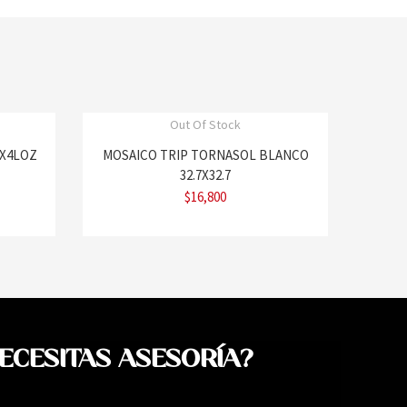
Out Of Stock
7X4LOZ
MOSAICO TRIP TORNASOL BLANCO
32.7X32.7
$
16,800
ECESITAS ASESORÍA?