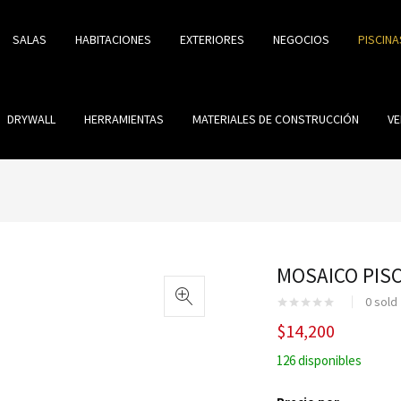
SALAS
HABITACIONES
EXTERIORES
NEGOCIOS
PISCINA
DRYWALL
HERRAMIENTAS
MATERIALES DE CONSTRUCCIÓN
VE
MOSAICO PISC
0
sold
$
14,200
126 disponibles