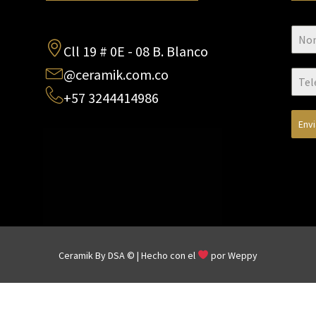
Cll 19 # 0E - 08 B. Blanco
@ceramik.com.co
+57 3244414986
Env
Ceramik By DSA © | Hecho con el
por
Weppy