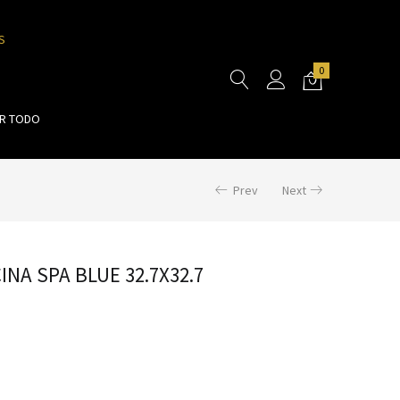
S
0
R TODO
Prev
Next
INA SPA BLUE 32.7X32.7