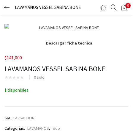
0
LAVAMANOS VESSEL SABINA BONE
LOGIN
Enter your username and password to login.
Descargar ficha tecnica
$
141,000
LAVAMANOS VESSEL SABINA BONE
Remember me
0
sold
1 disponibles
Lost password?
SKU:
LAVSABBON
Categorías:
LAVAMANOS
,
Todo