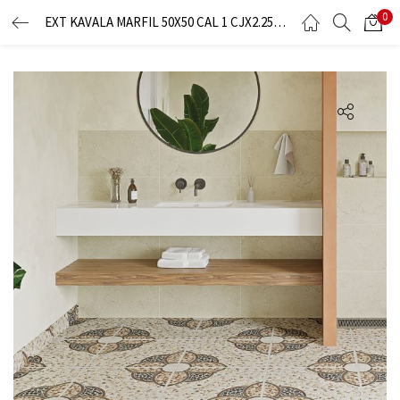
0
EXT KAVALA MARFIL 50X50 CAL 1 CJX2.25M2X9LOZ
LOGIN
Enter your username and password to login.
Remember me
Lost password?