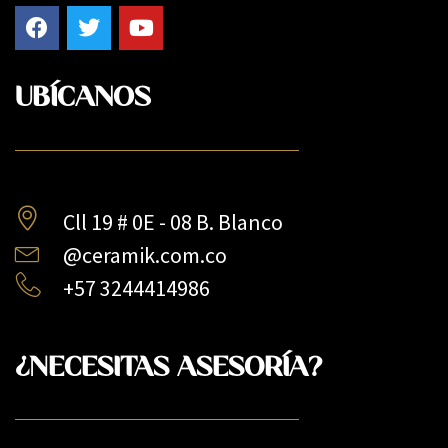
UBÍCANOS
Cll 19 # 0E - 08 B. Blanco
@ceramik.com.co
+57 3244414986
¿NECESITAS ASESORÍA?