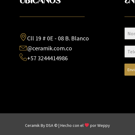
UBÍCANOS
¿N
Cll 19 # 0E - 08 B. Blanco
@ceramik.com.co
+57 3244414986
Env
Ceramik By DSA © | Hecho con el
por
Weppy