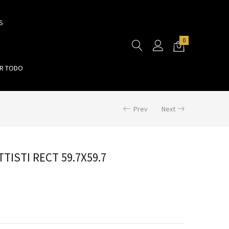
S
0
R TODO
Prev
Next
TISTI RECT 59.7X59.7