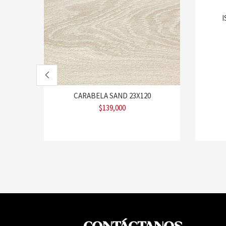
I
CARABELA SAND 23X120
$
139,000