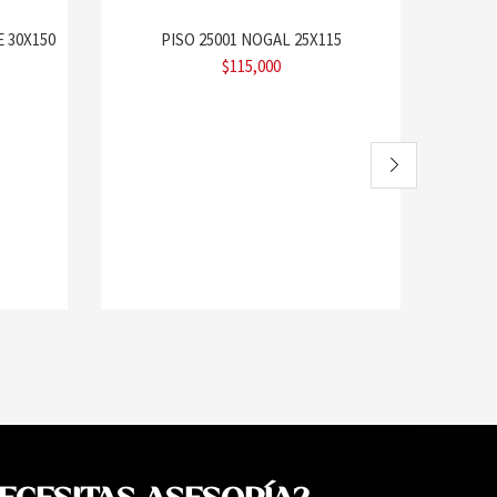
 30X150
PISO 25001 NOGAL 25X115
$
115,000
DU