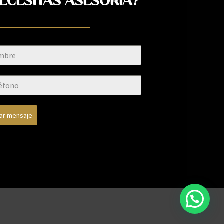
ECESITAS ASESORÍA?
iar mensaje