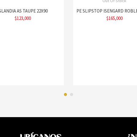
Out Of Stock
SLANDIA AS TAUPE 22X90
PE SLIPSTOP ISENGARD ROBLE
$
123,000
$
165,000