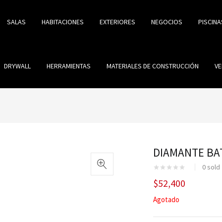
SALAS
HABITACIONES
EXTERIORES
NEGOCIOS
PISCINA
DRYWALL
HERRAMIENTAS
MATERIALES DE CONSTRUCCIÓN
VE
DIAMANTE BAT
0
sold
$
52,400
Agotado