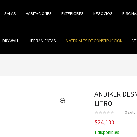
SALAS
HABITACIONES
EXTERIORES
NEGOCIOS
PISCINA
DRYWALL
HERRAMIENTAS
MATERIALES DE CONSTRUCCIÓN
VE
ANDIKER DES
LITRO
0
sold
$
24,100
1 disponibles