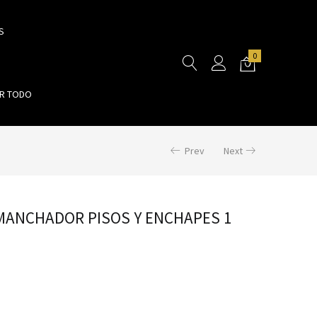
S
0
R TODO
Prev
Next
MANCHADOR PISOS Y ENCHAPES 1