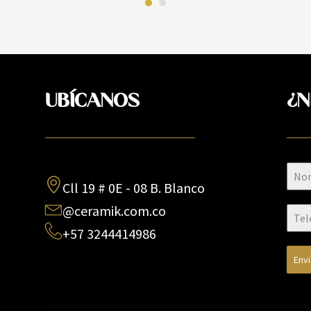
UBÍCANOS
¿N
Cll 19 # 0E - 08 B. Blanco
@ceramik.com.co
+57 3244414986
Env