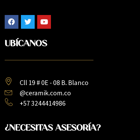
UBÍCANOS
Cll 19 # 0E - 08 B. Blanco
@ceramik.com.co
+57 3244414986
¿NECESITAS ASESORÍA?