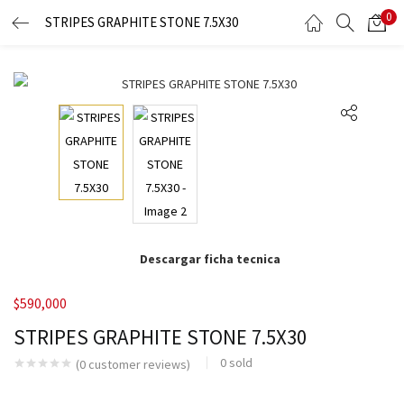
0
STRIPES GRAPHITE STONE 7.5X30
LOGIN
Enter your username and password to login.
Remember me
Descargar ficha tecnica
Lost password?
$
590,000
STRIPES GRAPHITE STONE 7.5X30
0
sold
(
0
customer reviews)